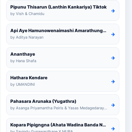
Pipunu Thisarun (Lanthin Kankariya) Tiktok
→
by Vish & Chamidu
Api Aye Hamunowenaimashi Amarathunga Cover
→
by Aditya Narayan
Ananthaye
→
by Hana Shafa
Hathara Kendare
→
by UMANDINI
Pahasara Arunaka (Yugathra)
→
by Asanga Priyamantha Peiris & Yasas Medagedarayugathra
Kopara Pipigngna (Ahata Wadina Banda Nalawana)
→
by Savindu Gunawardhane X MURA