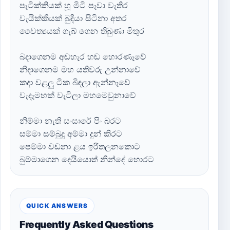
පැටික්කියක් හූ මිටි පෑවා වැතිර
වැයික්කියක් බුදියා සිටිනා අතර
චෛත්‍යයක් ගැබ් ගෙන තිබුණා මිතුර
බදාගෙනම අඬහැර හඬ හොරණෑවේ
නිදාගෙනම මහ යතිවරු උන්නාවේ
කදා වළලු ටික බිඳලා ඇන්නෑවේ
වැදෑමහක් වැටිලා මහමෙවුනාවේ
නිම්මා නැති සංසාරේ පිං බරට
සම්මා සම්බුදු අම්මා දුන් කිරට
පෙම්මා වඩනා ළය ඉරිතලනකොට
බුම්මාගෙන දෙයියොත් නින්දේ හොරට
QUICK ANSWERS
Frequently Asked Questions