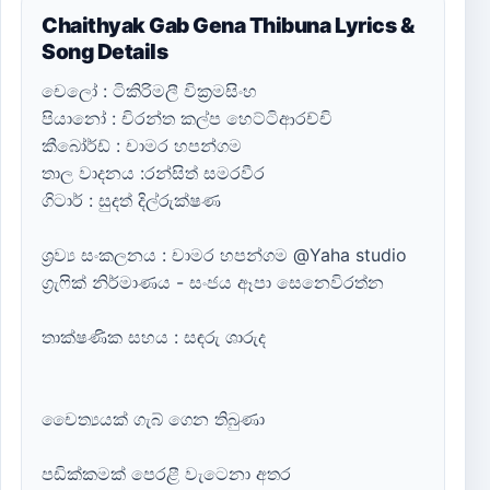
Chaithyak Gab Gena Thibuna Lyrics &
Song Details
චෙලෝ : ටිකිරිමලී වික්‍රමසිංහ
පියානෝ : චිරන්ත කල්ප හෙට්ටිආරච්චි
කීබෝර්ඩ් : චාමර හපන්ගම
තාල වාදනය :රන්සිත් සමරවීර
ගිටාර් : සුදත් දිල්රුක්ෂණ
ශ්‍රව්‍ය සංකලනය : චාමර හපන්ගම @Yaha studio
ග්‍රැෆික් නිර්මාණය - සංජය ඈපා සෙනෙවිරත්න
තාක්ෂණික සහය : සඳරු ශාරුද
චෛත්‍යයක් ගැබ් ගෙන තිබුණා
පඩික්කමක් පෙරළී වැටෙනා අතර